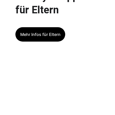
für Eltern
Mehr Infos für Eltern
Unterstützung
Hilfe für Familien mit herzkranken Kindern.
info@heart-body-mind.de
+4915254849887
© 2025. All rights reserved.